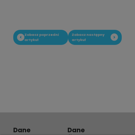
Zobacz poprzedni
Zobacz następny
artykuł
artykuł
Dane
Dane