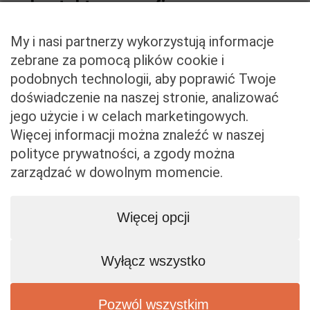
kontaktowe
firmy
Nanosci Sp. z o. o.
+48 506 120 883
My i nasi partnerzy wykorzystują informacje
ul. Żurawia 43
zebrane za pomocą plików cookie i
biuro@nanosci.pl
00-680 Warszawa
podobnych technologii, aby poprawić Twoje
/nanosci
KRS: 0000862082
doświadczenie na naszej stronie, analizować
REGON: 387121028
jego użycie i w celach marketingowych.
NIP: 8982260533
Więcej informacji można znaleźć w naszej
polityce prywatności, a zgody można
zarządzać w dowolnym momencie.
Polityka
Strona główna
prywatności
Więcej opcji
Technologia
Zastosowania
Produkty
Wyłącz wszystko
Zespół
Kontakt
Pozwól wszystkim