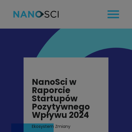
strona główna
technologia
zastosowania
produkty
NanoSci w
blog
Raporcie
zespół
Startupów
kontakt
Pozytywnego
Wpływu 2024
Ekosystem Zmiany